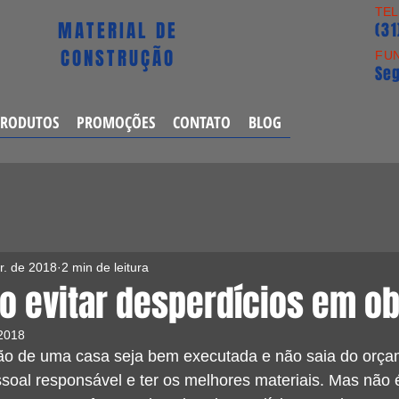
TE
MATERIAL DE
(3
CONSTRUÇÃO
FU
Seg
PRODUTOS
PROMOÇÕES
CONTATO
BLOG
r. de 2018
2 min de leitura
o evitar desperdícios em o
 2018
ão de uma casa seja bem executada e não saia do orça
ssoal responsável e ter os melhores materiais. Mas não é