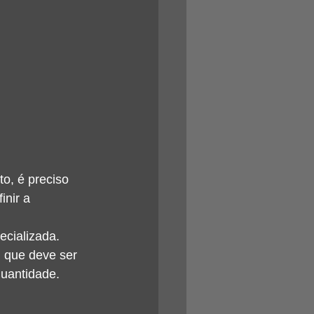
o, é preciso 
nir a 
ecializada. 
l que deve ser 
quantidade.