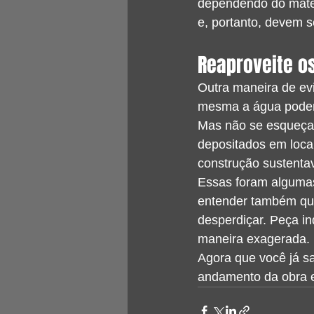
dependendo do mater
e, portanto, devem 
Reaproveite o
Outra maneira de evi
mesma a água podem 
Mas não se esqueça d
depositados em locai
construção sustentav
Essas foram algumas 
entender também qu
desperdiçar. Peça in
maneira exagerada.
Agora que você já s
andamento da obra e