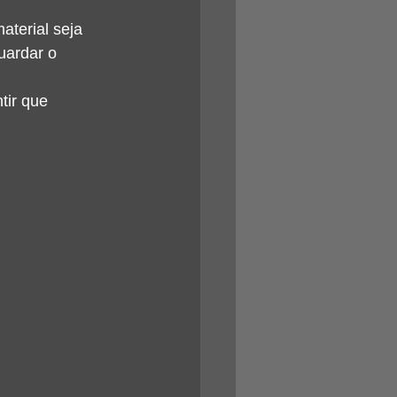
terial seja 
uardar o 
tir que 