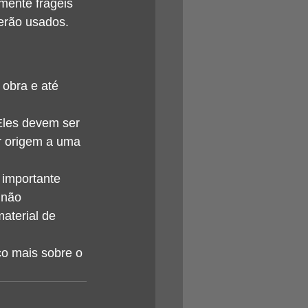
mente frágeis 
serão usados.
 obra e até 
Eles devem ser 
r origem a uma 
 importante 
 não 
aterial de 
o mais sobre o 