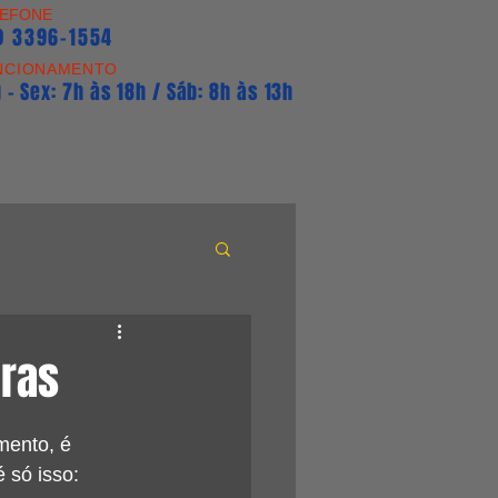
LEFONE
1) 3396-1554
NCIONAMENTO
 - Sex: 7h às 18h / Sáb: 8h às 13h
bras
mento, é 
 só isso: 